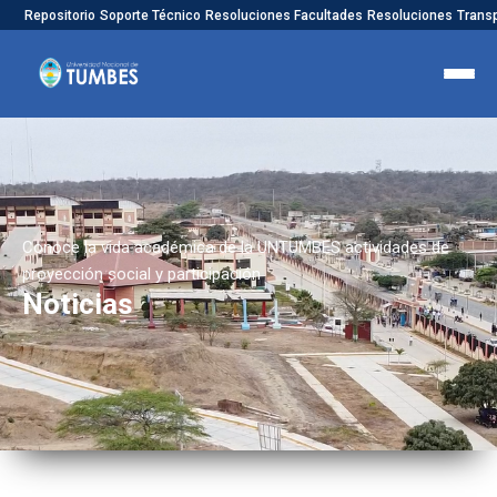
Repositorio
Soporte Técnico
Resoluciones Facultades
Resoluciones
Trans
Conoce la vida académica de la UNTUMBES actividades de
proyección social y participación
Noticias