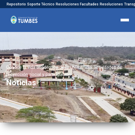
Repositorio
Soporte Técnico
Resoluciones Facultades
Resoluciones
Trans
Conoce la vida académica de la UNTUMBES actividades de
proyección social y participación
Noticias