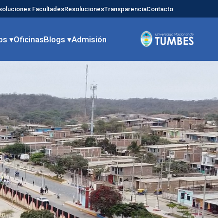
soluciones Facultades
Resoluciones
Transparencia
Contacto
os ▾
Oficinas
Blogs ▾
Admisión