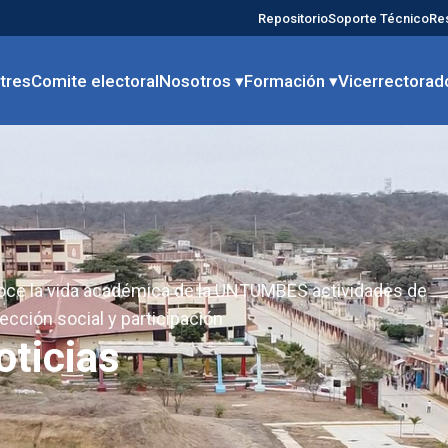
Repositorio
Soporte Técnico
Re
tres
Comite electoral
Nosotros ▾
Formación ▾
Vicerrectorad
ce la vida académica de la UNTUMBES actividades de
ección social y participación
oticias