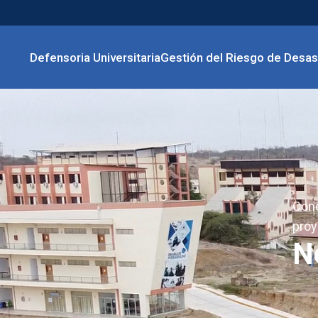
Defensoria Universitaria
Gestión del Riesgo de Desas
Cono
proy
N